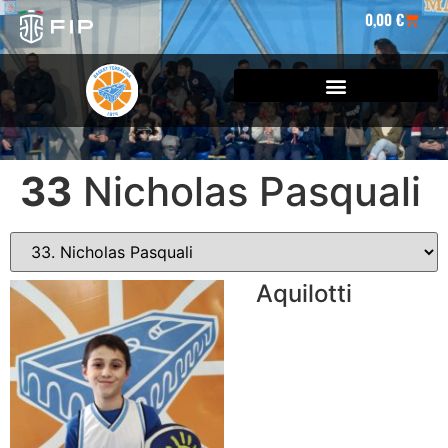
0,00
€
33
Nicholas Pasquali
Aquilotti