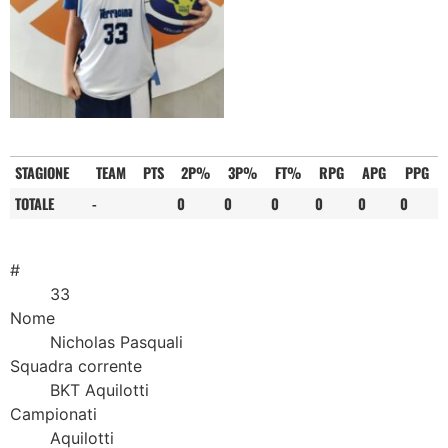
STAGIONE
TEAM
PTS
2P%
3P%
FT%
RPG
APG
PPG
TOTALE
-
0
0
0
0
0
0
#
33
Nome
Nicholas Pasquali
Squadra corrente
BKT Aquilotti
Campionati
Aquilotti