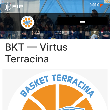
0,00
€
BKT — Virtus
Terracina