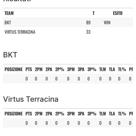
TEAM
T
ESITO
BKT
89
WIN
VIRTUS TERRACINA
33
BKT
POSIZIONE
PTS
2PM
2PA
2P%
3PM
3PA
3P%
TLM
TLA
TL%
PF
0
0
0
0
0
0
0
0
0
0
0
Virtus Terracina
POSIZIONE
PTS
2PM
2PA
2P%
3PM
3PA
3P%
TLM
TLA
TL%
PF
0
0
0
0
0
0
0
0
0
0
0